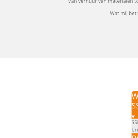
Van verhuur van materialen tot
Wat mij betr
W
S
SS
br
B