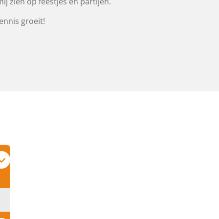
j zien op feestjes en partijen.
ennis groeit!