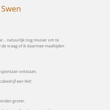
k, Swen
aar… natuurlijk nog mooier om te
 de vraag of ik daarmee maaltijden
g spontaan ontstaan.
abedrijf een feit!
worden groter.