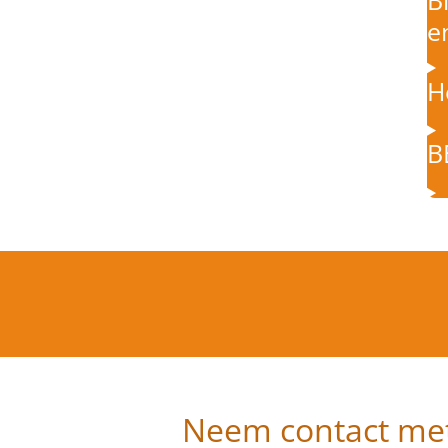
e
H
B
Neem contact me