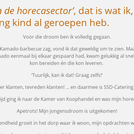
in de horecasector’
, dat is wat i
ong kind al geroepen heb.
Voor die droom ben ik volledig gegaan.
en Kamado-barbecue zag, vond ik dat geweldig om te zien. M
ado eenmaal bij elkaar gespaard had, kwam gelukkig al snel
kon bereiden én die kon leveren.
‘Tuurlijk, kan ik dat! Graag zelfs!’
meer klanten, tevreden klanten! … en daarmee is SSD-Caterin
tijd ging ik naar de Kamer van Koophandel en was mijn horec
Apetrots! Mijn jongensdroom is uitgekomen!
dheid groeit in het dorp waar ik woon, mijn opdrachten 